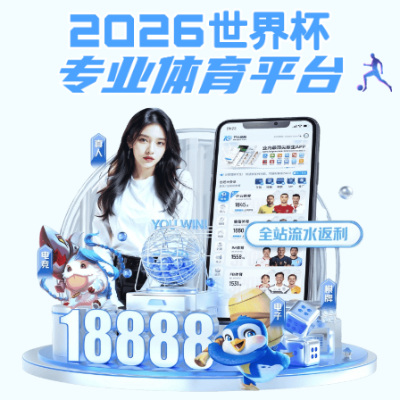
立即注册
b体育官网登录入口
带您畅享
全球体育盛事
专业平台，数据精准，
高清直播
覆盖热门体育项
目。
聚焦足球、篮球、电竞等赛事，
每日内容实时更
新
。
极速访问
下载APP