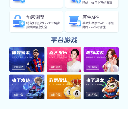
多维安全防御模型
b体育官网登录入口从多个层面构建立体式防御体系，涵盖
数据传输、账户操作与隐私保护，力求为用户营造安全、稳
定的使用体验。
身份认证层
双因子验证
行为识别
通过设备指纹识别、人机验证等方式，全面阻挡非法访问
尝试。